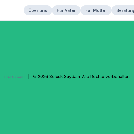
Über uns
Für Väter
Für Mütter
Beratun
Impressum
| © 2026 Selcuk Saydam. Alle Rechte vorbehalten.